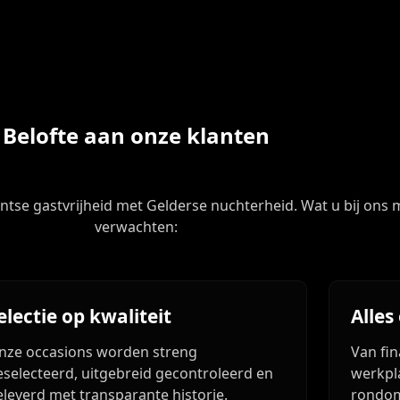
Belofte aan onze klanten
se gastvrijheid met Gelderse nuchterheid. Wat u bij ons
verwachten:
electie op kwaliteit
Alles
nze occasions worden streng
Van fi
eselecteerd, uitgebreid gecontroleerd en
werkpla
eleverd met transparante historie.
rondom