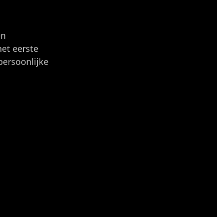
en
het eerste
persoonlijke