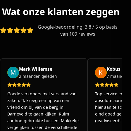
Wat onze klanten zeggen
Google-beoordeling: 3,8 / 5 op basis
van 109 reviews
Mark Willemse
Kobus Tim
2 maanden geleden
7 maanden 
Goede verkopers met verstand van
Top service en su
zaken. Ik kreeg een tip van een
absolute aanrade
vriend om bij van de berg in
hier aan te schaff
Barneveld te gaan kjjken. Ruim
eind goed geholp
aanbod gebruikte bussen! Makkelijk
geadviseerd!!
vergelijken tussen de verschillende