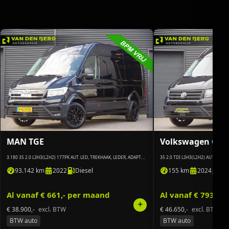
MAN TGE
Volkswagen Craf
3.180 35 2.0 L3H3(L2H2) 177PK AUT. LED, TREKHAAK, LEDER, ADAPT.
35 2.0 TDI L3H3(L2H2) AUT. 3-ZIT
CRUISE, CAMERA, STOELVERWARMING, STANDKACHEL, NAVI, CLIMA
CRUISE, LEDER STUUR, CLIMA
93.142 km
2022
Diesel
155 km
2024
Die
Al vanaf € 661,- per maand
Al vanaf € 793,- 
€ 38.900,-
excl. BTW
€ 46.650,-
excl. BTW
BTW auto
BTW auto